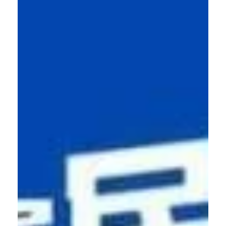
話させていただくことが仕事だと思っています。 ですの
で、呼んでいただければ日程が合う限りにおいては、お話を
聞きに伺いますし、話をさせていただきます。 でも、なか
なか連絡するのもな…と思われる方がいらしたら、是非とも
下記の３つのイベントにお越しください！ 12月開催!3つの
イベント ①Voters Cafe in世田谷 2025 ―君たちはど
う合意できるか― 対話を通じて合意形成を体験できるイベ
ントです。 日時 : 12月14(日) 14:00〜 場所 : 世田谷区
用賀2-27-1 用賀大東京ビル 主催： NPO法人DAKKO
詳細 :
https://share.google/kb8Ey6W1xrTi4cnih
「政治について興味はあるけど少し縁遠い」 「選挙にいっ
たことはあるけどその後どうなったか良くわからない」
「どうやったら 政策が作られるかに関心がある」 そんな方
にピッタリのイベントになっております！ ②会派報告会...