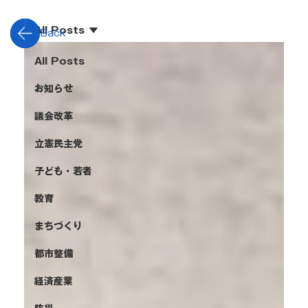
All Posts
Back
All Posts
お知らせ
議会改革
立憲民主党
子ども・若者
教育
まちづくり
都市整備
経済産業