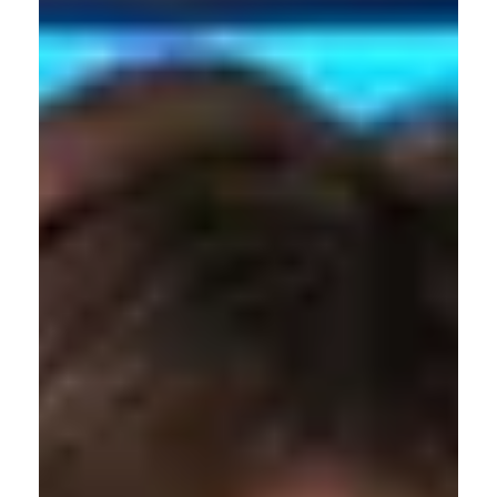
2025年1月26日
まちづくり
代沢せせらぎ公園整備計画の始動！
［特に代沢地域の皆様へ！］
区内の桜の名所の一つでもある北沢川緑道の一角、代沢4丁
目に「代沢せせらぎ公園」があります。老若男女にワンコも
集う公園であり、桜が開花する時期になると多くの方がレジ
ャーシートを広げてお花見を楽しむような場所になっていま
す。私も幼稚園児の頃から、この公園で遊び続けたせせらぎ
公園...