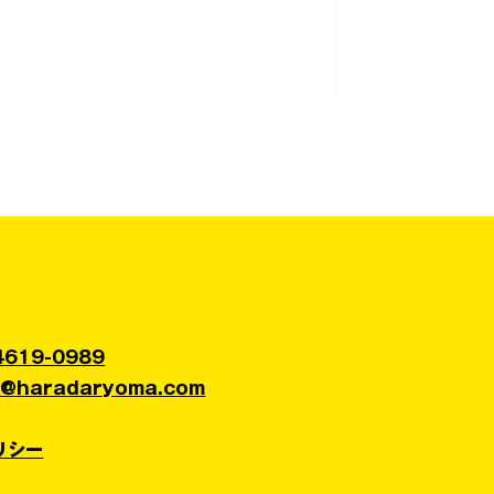
納税による区税額控除額（世田谷から
突破しました。...
4619-0989
t@haradaryoma.com
リシー