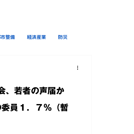
都市整備
経済産業
防災
会、若者の声届か
の委員１．７％（暫