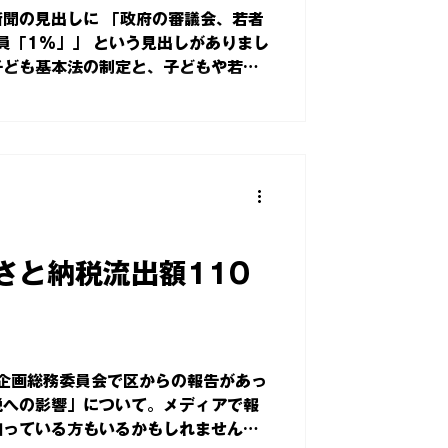
新聞の見出しに 「政府の審議会、若者
員「1%」」 という見出しがありまし
子ども基本法の制定と、子どもや若者
に取り込んでいくための一つの方法と
らうと...
さと納税流出額110
企画総務委員会で区からの報告があっ
税への影響」について。メディアで報
知っている方もいるかもしれません