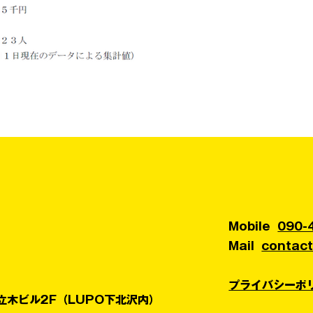
が、令和６年度のふるさと
流出した金額）が110億円を
Mobile
090-
Mail
contac
プライバシーポ
4立木ビル2F（LUPO下北沢内）